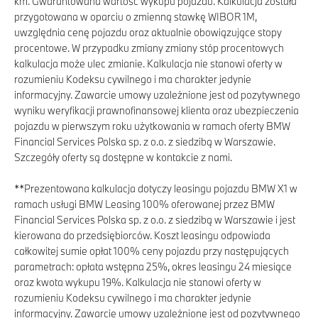
km. Gwarantowana wartość wykupu pojazdu. Kalkulacja została
przygotowana w oparciu o zmienną stawkę WIBOR 1M,
uwzględnia cenę pojazdu oraz aktualnie obowiązujące stopy
procentowe. W przypadku zmiany zmiany stóp procentowych
kalkulacja może ulec zmianie. Kalkulacja nie stanowi oferty w
rozumieniu Kodeksu cywilnego i ma charakter jedynie
informacyjny. Zawarcie umowy uzależnione jest od pozytywnego
wyniku weryfikacji prawnofinansowej klienta oraz ubezpieczenia
pojazdu w pierwszym roku użytkowania w ramach oferty BMW
Financial Services Polska sp. z o.o. z siedzibą w Warszawie.
Szczegóły oferty są dostępne w kontakcie z nami.
**
Prezentowana kalkulacja dotyczy leasingu pojazdu BMW X1 w
ramach usługi BMW Leasing 100% oferowanej przez BMW
Financial Services Polska sp. z o.o. z siedzibą w Warszawie i jest
kierowana do przedsiębiorców. Koszt leasingu odpowiada
całkowitej sumie opłat 100% ceny pojazdu przy następujących
parametrach: opłata wstępna 25%, okres leasingu 24 miesiące
oraz kwota wykupu 19%. Kalkulacja nie stanowi oferty w
rozumieniu Kodeksu cywilnego i ma charakter jedynie
informacyjny. Zawarcie umowy uzależnione jest od pozytywnego