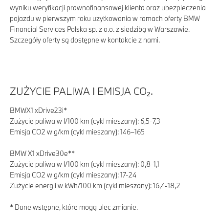
wyniku weryfikacji prawnofinansowej klienta oraz ubezpieczenia
pojazdu w pierwszym roku użytkowania w ramach oferty BMW
Financial Services Polska sp. z o.o. z siedzibą w Warszawie.
Szczegóły oferty są dostępne w kontakcie z nami.
ZUŻYCIE PALIWA I EMISJA CO₂.
BMWX1 xDrive23i*
Zużycie paliwa w l/100 km (cykl mieszany): 6,5-7,3
Emisja CO2 w g/km (cykl mieszany): 146–165
BMW X1 xDrive30e**
Zużycie paliwa w l/100 km (cykl mieszany): 0,8-1,1
Emisja CO2 w g/km (cykl mieszany): 17-24
Zużycie energii w kWh/100 km (cykl mieszany): 16,4-18,2
* Dane wstępne, które mogą ulec zmianie.