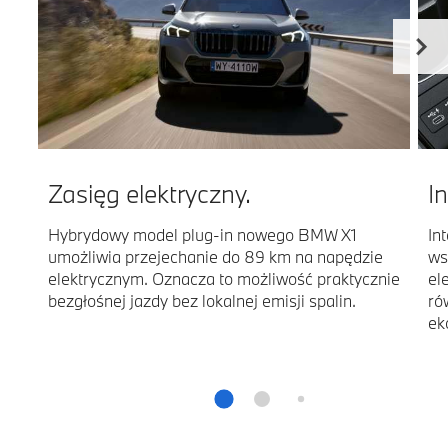
Zasięg elektryczny.
I
Hybrydowy model plug-in nowego BMW X1
In
umożliwia przejechanie do 89 km na napędzie
ws
elektrycznym. Oznacza to możliwość praktycznie
el
bezgłośnej jazdy bez lokalnej emisji spalin.
ró
ek