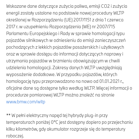
Wskazane dane dotyczące zużycia paliwa, emisji CO2 i zużycia
energii zostały ustalone na podstawie nowej procedury WLTP
określonej w Rozporządzeniu (UE) 2017/1151 z dnia 1 czerwca
2017 r. w uzupełnieniu Rozporządzenia (WE) nr 2007/715
Parlamentu Europejskiego i Rady w sprawie homologacji typu
pojazdów silnikowych w odniesieniu do emisji zanieczyszczeń
pochodzących z lekkich pojazdów pasażerskich i użytkowych
oraz w sprawie dostępu do informacji dotyczących naprawy i
utrzymania pojazdów w brzmieniu obowiązującym w chwili
udzielenia homologacji. Zakresy danych WLTP uwzględniają
wyposażenie dodatkowe. W przypadku pojazdów, których
homologację typu przeprowadzono na nowo od 01.01.2021 r.,
oficjalne dane są dostępne tylko według WLTP. Więcej informacji o
procedurze pomiarowej WLTP można znaleźć na stronie
www.bmw.com/wltp
** W pełni elektryczny napęd tej hybrydy plug-in przy
temperaturach poniżej 0°C jest dostępny dopiero po przejechaniu
kilku kilometrów, gdy akumulator rozgrzeje się do temperatury
roboczej.