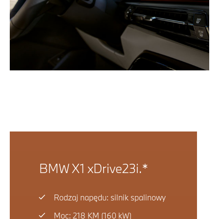
BMW X1 xDrive23i.*
Rodzaj napędu: silnik spalinowy
Moc: 218 KM (160 kW)