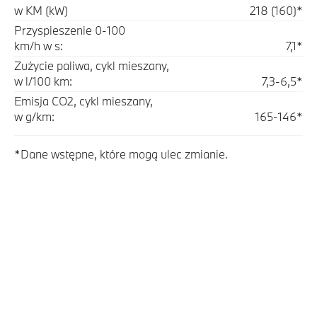
w KM (kW)
218 (160)*
Przyspieszenie 0-100
km/h w s:
7,1*
Zużycie paliwa, cykl mieszany,
w l/100 km:
7,3-6,5*
Emisja CO2, cykl mieszany,
w g/km:
165-146*
*Dane wstępne, które mogą ulec zmianie.