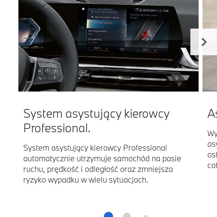
System asystujący kierowcy
A
Professional.
Wy
as
System asystujący kierowcy Professional
os
automatycznie utrzymuje samochód na pasie
co
ruchu, prędkość i odległość oraz zmniejsza
ryzyko wypadku w wielu sytuacjach.