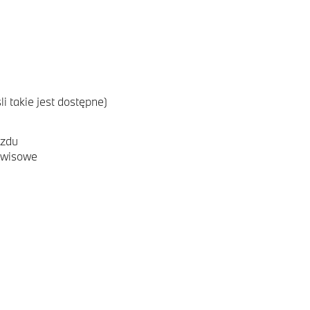
i takie jest dostępne)
azdu
rwisowe