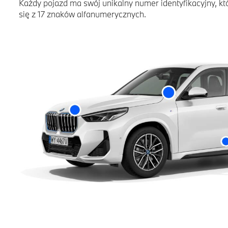
Każdy pojazd ma swój unikalny numer identyfikacyjny, kt
się z 17 znaków alfanumerycznych.