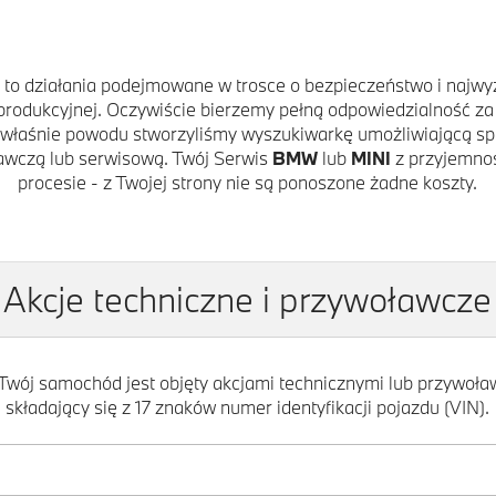
to działania podejmowane w trosce o bezpieczeństwo i najwyż
produkcyjnej. Oczywiście bierzemy pełną odpowiedzialność za
 właśnie powodu stworzyliśmy wyszukiwarkę umożliwiającą s
ławczą lub serwisową. Twój Serwis
BMW
lub
MINI
z przyjemnoś
procesie - z Twojej strony nie są ponoszone żadne koszty.
Akcje techniczne i przywoławcze
Twój samochód jest objęty akcjami technicznymi lub przywoław
składający się z 17 znaków numer identyfikacji pojazdu (VIN).